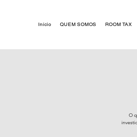
Destino
Tocantins
Início
QUEM SOMOS
ROOM TAX
O q
investi