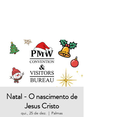
Destino
Tocantins
Natal - O nascimento de
Jesus Cristo
qui., 25 de dez.
  |  
Palmas